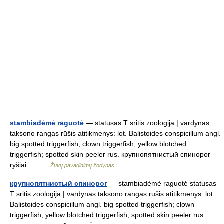
stambiadėmė raguotė
— statusas T sritis zoologija | vardynas
taksono rangas rūšis atitikmenys: lot. Balistoides conspicillum angl.
big spotted triggerfish; clown triggerfish; yellow blotched
triggerfish; spotted skin peeler rus. крупнопятнистый спинорог
ryšiai:… …
Žuvų pavadinimų žodynas
крупнопятнистый спинорог
— stambiadėmė raguotė statusas
T sritis zoologija | vardynas taksono rangas rūšis atitikmenys: lot.
Balistoides conspicillum angl. big spotted triggerfish; clown
triggerfish; yellow blotched triggerfish; spotted skin peeler rus.