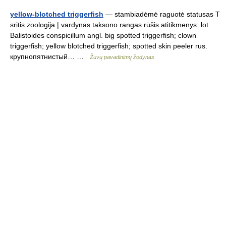
yellow-blotched triggerfish
— stambiadėmė raguotė statusas T
sritis zoologija | vardynas taksono rangas rūšis atitikmenys: lot.
Balistoides conspicillum angl. big spotted triggerfish; clown
triggerfish; yellow blotched triggerfish; spotted skin peeler rus.
крупнопятнистый… …
Žuvų pavadinimų žodynas