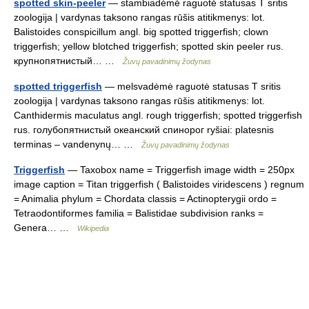
spotted skin-peeler
— stambiadėmė raguotė statusas T sritis
zoologija | vardynas taksono rangas rūšis atitikmenys: lot.
Balistoides conspicillum angl. big spotted triggerfish; clown
triggerfish; yellow blotched triggerfish; spotted skin peeler rus.
крупнопятнистый… …
Žuvų pavadinimų žodynas
spotted triggerfish
— melsvadėmė raguotė statusas T sritis
zoologija | vardynas taksono rangas rūšis atitikmenys: lot.
Canthidermis maculatus angl. rough triggerfish; spotted triggerfish
rus. голубопятнистый океанский спинорог ryšiai: platesnis
terminas – vandenynų… …
Žuvų pavadinimų žodynas
Triggerfish
— Taxobox name = Triggerfish image width = 250px
image caption = Titan triggerfish ( Balistoides viridescens ) regnum
= Animalia phylum = Chordata classis = Actinopterygii ordo =
Tetraodontiformes familia = Balistidae subdivision ranks =
Genera… …
Wikipedia