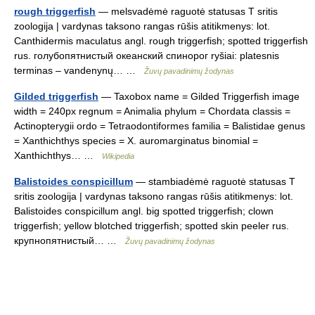
rough triggerfish
— melsvadėmė raguotė statusas T sritis
zoologija | vardynas taksono rangas rūšis atitikmenys: lot.
Canthidermis maculatus angl. rough triggerfish; spotted triggerfish
rus. голубопятнистый океанский спинорог ryšiai: platesnis
terminas – vandenynų… …
Žuvų pavadinimų žodynas
Gilded triggerfish
— Taxobox name = Gilded Triggerfish image
width = 240px regnum = Animalia phylum = Chordata classis =
Actinopterygii ordo = Tetraodontiformes familia = Balistidae genus
= Xanthichthys species = X. auromarginatus binomial =
Xanthichthys… …
Wikipedia
Balistoides conspicillum
— stambiadėmė raguotė statusas T
sritis zoologija | vardynas taksono rangas rūšis atitikmenys: lot.
Balistoides conspicillum angl. big spotted triggerfish; clown
triggerfish; yellow blotched triggerfish; spotted skin peeler rus.
крупнопятнистый… …
Žuvų pavadinimų žodynas