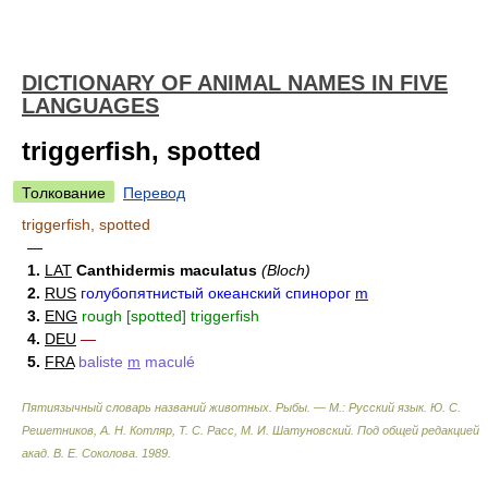
DICTIONARY OF ANIMAL NAMES IN FIVE
LANGUAGES
triggerfish, spotted
Толкование
Перевод
triggerfish, spotted
—
1.
LAT
Canthidermis maculatus
(Bloch)
2.
RUS
голубопятнистый океанский спинорог
m
3.
ENG
rough [spotted] triggerfish
4.
DEU
—
5.
FRA
baliste
m
maculé
Пятиязычный словарь названий животных. Рыбы. — М.: Русский язык
.
Ю. С.
Решетников, А. Н. Котляр, Т. С. Расс, М. И. Шатуновский. Под общей редакцией
акад. В. Е. Соколова
.
1989
.