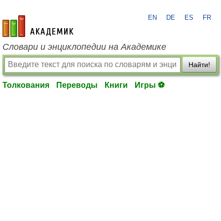
EN
DE
ES
FR
academic.ru
Словари и энциклопедии на Академике
Найти!
Толкования
Переводы
Книги
Игры ⚽