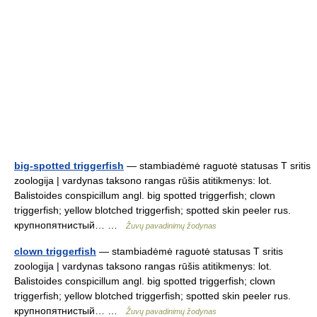
big-spotted triggerfish
— stambiadėmė raguotė statusas T sritis
zoologija | vardynas taksono rangas rūšis atitikmenys: lot.
Balistoides conspicillum angl. big spotted triggerfish; clown
triggerfish; yellow blotched triggerfish; spotted skin peeler rus.
крупнопятнистый… …
Žuvų pavadinimų žodynas
clown triggerfish
— stambiadėmė raguotė statusas T sritis
zoologija | vardynas taksono rangas rūšis atitikmenys: lot.
Balistoides conspicillum angl. big spotted triggerfish; clown
triggerfish; yellow blotched triggerfish; spotted skin peeler rus.
крупнопятнистый… …
Žuvų pavadinimų žodynas