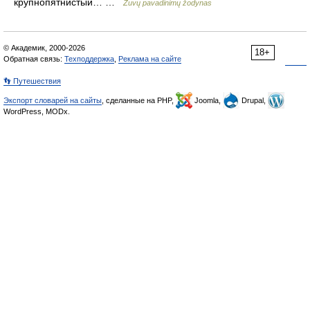
крупнопятнистый… …
Žuvų pavadinimų žodynas
© Академик, 2000-2026
18+
Обратная связь:
Техподдержка
,
Реклама на сайте
👣 Путешествия
Экспорт словарей на сайты
, сделанные на PHP,
Joomla,
Drupal,
WordPress, MODx.